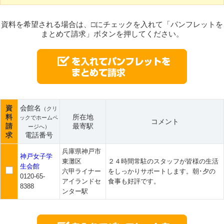
資料を希望される場合は、□にチェックを入れて「パンフレットを
まとめて請求」ボタンを押してください。
資
会館名
（クリ
料
所在地
ックでホームペ
コメント
請
最寄駅
ージへ）
求
電話番号
兵庫県神戸市
神戸女子学
東灘区
２４時間常駐のスタッフが皆様の生活
生会館
六甲ライナー
をしっかりサポートします。朝･夕の
0120-65-
アイランドセ
食事も好評です。
8388
ンター駅