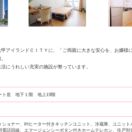
六甲アイランドＣＩＴＹに、「ご両親に大きな安心を、お嬢様
館。
生活にうれしい充実の施設が整っています。
ート造 地下１階 地上19階
）
ィショナー、IHヒーター付きキッチンユニット、冷蔵庫、ユニット
用電話回線、エマージェンシーボタン付きホームテレホン、住戸別