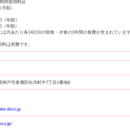
4時間使用料込
円（月額）
00円（年額）
0円（年額）
には月あたり各14日分の朝食・夕食の1年間の食費が含まれていま
話料は実費です。
兵庫県神戸市東灘区向洋町中7丁目1番地6
be-deco.jp
co.jp/