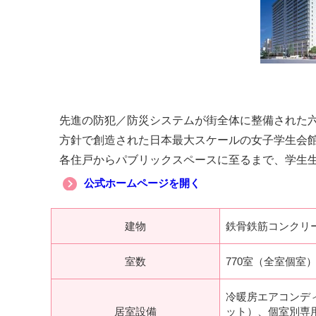
先進の防犯／防災システムが街全体に整備された
方針で創造された日本最大スケールの女子学生会
各住戸からパブリックスペースに至るまで、学生
公式ホームページを開く
建物
鉄骨鉄筋コンクリ
室数
770室（全室個室
冷暖房エアコンデ
居室設備
ット）、個室別専