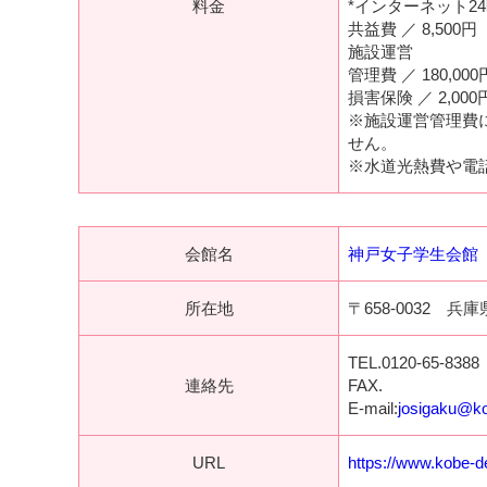
料金
*インターネット2
共益費 ／ 8,500
施設運営
管理費 ／ 180,0
損害保険 ／ 2,00
※施設運営管理費
せん。
※水道光熱費や電
会館名
神戸女子学生会館
所在地
〒658-0032 
TEL.0120-65-8388
連絡先
FAX.
E-mail:
josigaku@ko
URL
https://www.kobe-de