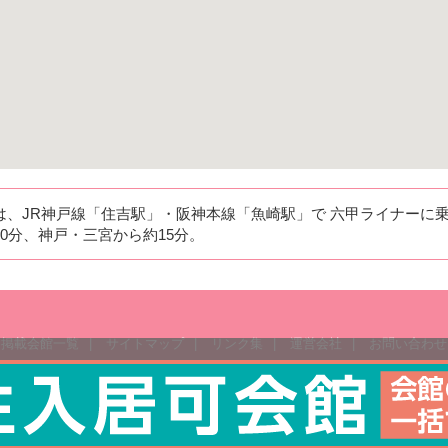
は、JR神戸線「住吉駅」・阪神本線「魚崎駅」で 六甲ライナーに乗
0分、神戸・三宮から約15分。
掲載会館一覧
|
サイトマップ
|
リンク集
|
運営会社
|
お問い合わせ
Copyright (C) e-女子学生会館ガイド All rights reserved.