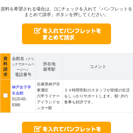
資料を希望される場合は、□にチェックを入れて「パンフレットを
まとめて請求」ボタンを押してください。
資
会館名
（クリ
料
所在地
ックでホームペ
コメント
請
最寄駅
ージへ）
求
電話番号
兵庫県神戸市
神戸女子学
東灘区
２４時間常駐のスタッフが皆様の生活
生会館
六甲ライナー
をしっかりサポートします。朝･夕の
0120-65-
アイランドセ
食事も好評です。
8388
ンター駅