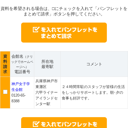
資料を希望される場合は、□にチェックを入れて「パンフレットを
まとめて請求」ボタンを押してください。
資
会館名
（クリ
料
所在地
ックでホームペ
コメント
請
最寄駅
ージへ）
求
電話番号
兵庫県神戸市
神戸女子学
東灘区
２４時間常駐のスタッフが皆様の生活
生会館
六甲ライナー
をしっかりサポートします。朝･夕の
0120-65-
アイランドセ
食事も好評です。
8388
ンター駅