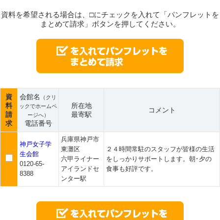
資料を希望される場合は、□にチェックを入れて「パンフレットを
まとめて請求」ボタンを押してください。
資
会館名
（クリ
料
所在地
ックでホームペ
コメント
請
最寄駅
ージへ）
求
電話番号
兵庫県神戸市
神戸女子学
東灘区
２４時間常駐のスタッフが皆様の生活
生会館
六甲ライナー
をしっかりサポートします。朝･夕の
0120-65-
アイランドセ
食事も好評です。
8388
ンター駅