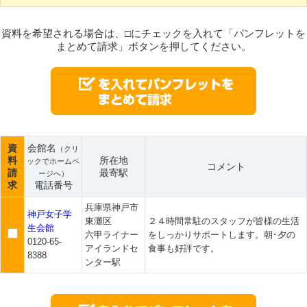
資料を希望される場合は、□にチェックを入れて「パンフレットを
まとめて請求」ボタンを押してください。
資
会館名
（クリ
料
所在地
ックでホームペ
コメント
請
最寄駅
ージへ）
求
電話番号
兵庫県神戸市
神戸女子学
東灘区
２４時間常駐のスタッフが皆様の生活
生会館
六甲ライナー
をしっかりサポートします。朝･夕の
0120-65-
アイランドセ
食事も好評です。
8388
ンター駅