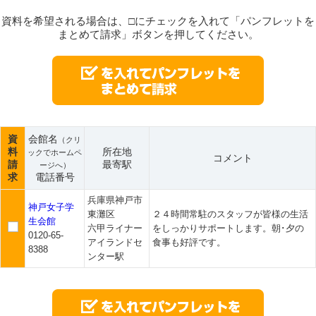
資料を希望される場合は、□にチェックを入れて「パンフレットを
まとめて請求」ボタンを押してください。
資
会館名
（クリ
料
所在地
ックでホームペ
コメント
請
最寄駅
ージへ）
求
電話番号
兵庫県神戸市
神戸女子学
東灘区
２４時間常駐のスタッフが皆様の生活
生会館
六甲ライナー
をしっかりサポートします。朝･夕の
0120-65-
アイランドセ
食事も好評です。
8388
ンター駅