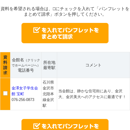
資料を希望される場合は、□にチェックを入れて「パンフレットを
まとめて請求」ボタンを押してください。
資
会館名
（クリック
料
所在地
コメント
でホームページへ）
請
最寄駅
電話番号
求
石川県
金澤女子学生会
金沢市
当会館は、静かな住宅街にあり、金沢
館 宝町
北陸本
大、金沢美大へのアクセスに最適です！
076-256-0873
線金沢
駅