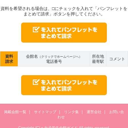
資料を希望される場合は、□にチェックを入れて「パンフレットを
まとめて請求」ボタンを押してください。
資料
会館名
所在地
（クリックでホームページへ）
コメント
請求
電話番号
最寄駅
掲載会館一覧
|
サイトマップ
|
リンク集
|
運営会社
|
お問い合
わせ
Copyright (C) e-女子学生会館ガイド All rights reserved.