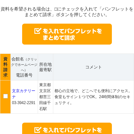
資料を希望される場合は、□にチェックを入れて「パンフレットを
まとめて請求」ボタンを押してください。
資
会館名
（クリッ
料
所在地
クでホームページ
コメント
請
最寄駅
へ）
求
電話番号
東京都
文京カテリー
文京区
都心の立地で、どこへでも便利にアクセス。
ナ
都営三
食堂もサイン１つでOK。24時間体制のセキ
03-3942-2291
田線千
ュリティ。
石駅