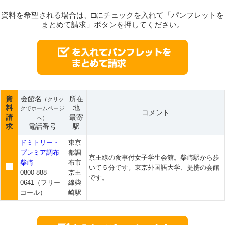
資料を希望される場合は、□にチェックを入れて「パンフレットを
まとめて請求」ボタンを押してください。
資
会館名
所在
（クリッ
料
地
クでホームページ
コメント
請
最寄
へ）
求
電話番号
駅
ドミトリー・
東京
プレミア調布
都調
京王線の食事付女子学生会館。柴崎駅から歩
柴崎
布市
いて５分です。東京外国語大学、提携の会館
0800-888-
京王
です。
0641（フリー
線柴
コール）
崎駅