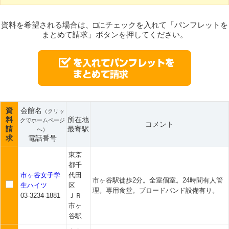
資料を希望される場合は、□にチェックを入れて「パンフレットを
まとめて請求」ボタンを押してください。
資
会館名
（クリッ
料
所在地
クでホームページ
コメント
請
最寄駅
へ）
求
電話番号
東京
都千
市ヶ谷女子学
代田
市ヶ谷駅徒歩2分。全室個室。24時間有人管
生ハイツ
区
理。専用食堂。ブロードバンド設備有り。
03-3234-1881
ＪＲ
市ヶ
谷駅