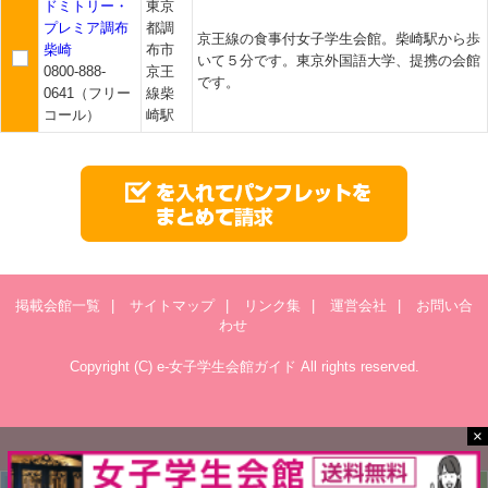
ドミトリー・
東京
プレミア調布
都調
京王線の食事付女子学生会館。柴崎駅から歩
柴崎
布市
いて５分です。東京外国語大学、提携の会館
0800-888-
京王
です。
0641（フリー
線柴
コール）
崎駅
掲載会館一覧
|
サイトマップ
|
リンク集
|
運営会社
|
お問い合
わせ
Copyright (C) e-女子学生会館ガイド All rights reserved.
×