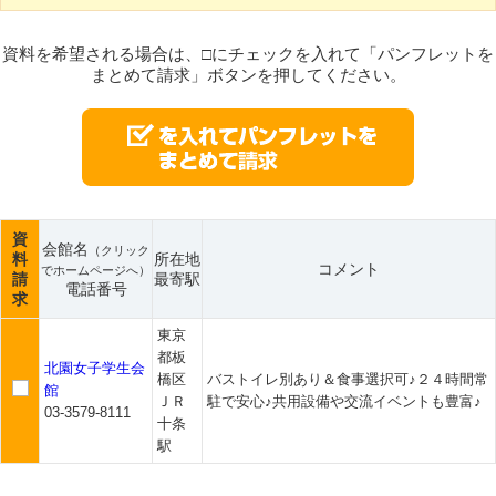
資料を希望される場合は、□にチェックを入れて「パンフレットを
まとめて請求」ボタンを押してください。
資
会館名
（クリック
料
所在地
コメント
でホームページへ）
請
最寄駅
電話番号
求
東京
都板
北園女子学生会
橋区
バストイレ別あり＆食事選択可♪２４時間常
館
ＪＲ
駐で安心♪共用設備や交流イベントも豊富♪
03-3579-8111
十条
駅