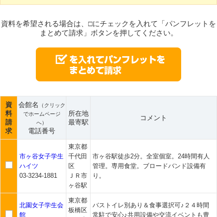
資料を希望される場合は、□にチェックを入れて「パンフレットを
まとめて請求」ボタンを押してください。
資
会館名
（クリック
料
所在地
でホームページ
コメント
請
最寄駅
へ）
求
電話番号
東京都
市ヶ谷女子学生
千代田
市ヶ谷駅徒歩2分。全室個室。24時間有人
ハイツ
区
管理。専用食堂。ブロードバンド設備有
03-3234-1881
ＪＲ市
り。
ヶ谷駅
東京都
北園女子学生会
バストイレ別あり＆食事選択可♪２４時間
板橋区
館
常駐で安心♪共用設備や交流イベントも豊