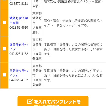
ＪＲ十
駐で安心♪共用設備や交流イベントも豊富♪
03-3579-8111
条駅
東京都
武蔵野女子学
武蔵野
安心・安全・快適なホテル形式の環境でハ
生会館
市
イグレードなカレッジライフを。
0422-53-4610
ＪＲ三
鷹駅
東京都
国分寺女子ハ
国分寺
学園都市「国分寺」。この閑静な住宅街に
イツ
市
あり、目的を持った貴女にふさわしい会館
042-325-4182
ＪＲ国
です。
分寺駅
東京都
国分寺女子ハ
国分寺
学園都市「国分寺」。この閑静な住宅街に
イツ2
市
あり、目的を持った貴女にふさわしい会館
042-325-4182
ＪＲ国
です。
分寺駅