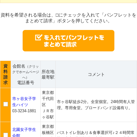
資料を希望される場合は、□にチェックを入れて「パンフレットを
まとめて請求」ボタンを押してください。
資
会館名
（クリッ
料
所在地
クでホームページ
コメント
請
最寄駅
へ）
求
電話番号
東京都
市ヶ谷女子学
千代田
市ヶ谷駅徒歩2分。全室個室。24時間有人管
生ハイツ
区
理。専用食堂。ブロードバンド設備有り。
03-3234-1881
ＪＲ市
ヶ谷駅
東京都
北園女子学生
板橋区
バストイレ別あり＆食事選択可♪２４時間常
会館