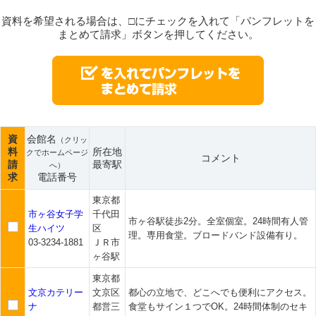
資料を希望される場合は、□にチェックを入れて「パンフレットを
まとめて請求」ボタンを押してください。
資
会館名
（クリッ
料
所在地
クでホームページ
コメント
請
最寄駅
へ）
求
電話番号
東京都
市ヶ谷女子学
千代田
市ヶ谷駅徒歩2分。全室個室。24時間有人管
生ハイツ
区
理。専用食堂。ブロードバンド設備有り。
03-3234-1881
ＪＲ市
ヶ谷駅
東京都
文京カテリー
文京区
都心の立地で、どこへでも便利にアクセス。
ナ
都営三
食堂もサイン１つでOK。24時間体制のセキ