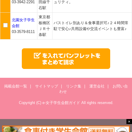
03-3942-2291
田線千
ュリティ。
石駅
東京都
北園女子学生
板橋区
バストイレ別あり＆食事選択可♪２４時間常
会館
ＪＲ十
駐で安心♪共用設備や交流イベントも豊富♪
03-3579-8111
条駅
掲載会館一覧
|
サイトマップ
|
リンク集
|
運営会社
|
お問い合
わせ
Copyright (C) e-女子学生会館ガイド All rights reserved.
×