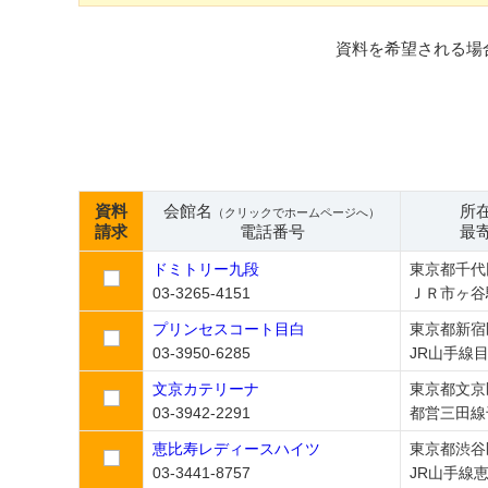
資料を希望される場
資料
会館名
所
（クリックでホームページへ）
請求
電話番号
最
ドミトリー九段
東京都千代
03-3265-4151
ＪＲ市ヶ谷
プリンセスコート目白
東京都新宿
03-3950-6285
JR山手線
文京カテリーナ
東京都文京
03-3942-2291
都営三田線
恵比寿レディースハイツ
東京都渋谷
03-3441-8757
JR山手線