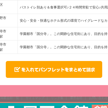
区
バストイレ別あり＆食事選択可♪２４時間常駐で安心♪共用
野市
安心・安全・快適なホテル形式の環境でハイグレードなカ
寺市
学園都市「国分寺」。この閑静な住宅街にあり、目的を持
駅
寺市
学園都市「国分寺」。この閑静な住宅街にあり、目的を持
駅
掲載会館一覧
|
サイトマップ
|
リンク集
|
運営会社
|
お問い合わせ