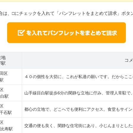
合は、□にチェックを入れて「パンフレットをまとめて請求」ボタ
在地
コ
寄駅
田区
４０の個性を大切に、これが私達の願いです。だからここ
駅
区
山手線目白駅徒歩6分の閑静な立地に佇み、管理人常駐で、
目白駅
区
都心の立地で、どこへでも便利にアクセス。食堂もサイン
千石駅
区
交通の便も良く、閑静な住宅街にあり、小じんまりとした
恵比寿駅