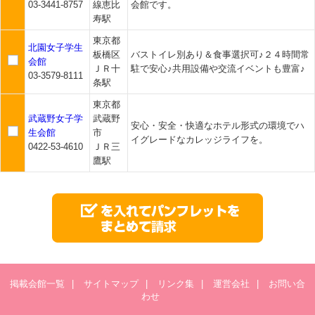
03-3441-8757
線恵比
会館です。
寿駅
東京都
北園女子学生
板橋区
バストイレ別あり＆食事選択可♪２４時間常
会館
ＪＲ十
駐で安心♪共用設備や交流イベントも豊富♪
03-3579-8111
条駅
東京都
武蔵野女子学
武蔵野
安心・安全・快適なホテル形式の環境でハ
生会館
市
イグレードなカレッジライフを。
0422-53-4610
ＪＲ三
鷹駅
掲載会館一覧
|
サイトマップ
|
リンク集
|
運営会社
|
お問い合
わせ