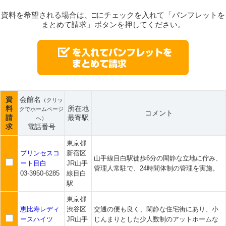
資料を希望される場合は、□にチェックを入れて「パンフレットを
まとめて請求」ボタンを押してください。
資
会館名
（クリッ
料
所在地
クでホームページ
コメント
請
最寄駅
へ）
求
電話番号
東京都
プリンセスコ
新宿区
山手線目白駅徒歩6分の閑静な立地に佇み、
ート目白
JR山手
管理人常駐で、24時間体制の管理を実施。
03-3950-6285
線目白
駅
東京都
恵比寿レディ
渋谷区
交通の便も良く、閑静な住宅街にあり、小
ースハイツ
JR山手
じんまりとした少人数制のアットホームな