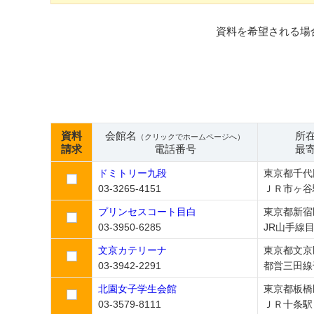
資料を希望される場
資料
会館名
所
（クリックでホームページへ）
請求
電話番号
最
ドミトリー九段
東京都千代
03-3265-4151
ＪＲ市ヶ谷
プリンセスコート目白
東京都新宿
03-3950-6285
JR山手線
文京カテリーナ
東京都文京
03-3942-2291
都営三田線
北園女子学生会館
東京都板橋
03-3579-8111
ＪＲ十条駅