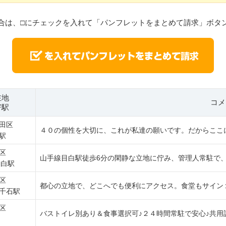
合は、□にチェックを入れて「パンフレットをまとめて請求」ボタ
在地
コメ
寄駅
田区
４０の個性を大切に、これが私達の願いです。だからここ
駅
区
山手線目白駅徒歩6分の閑静な立地に佇み、管理人常駐で、
目白駅
区
都心の立地で、どこへでも便利にアクセス。食堂もサイン１
千石駅
区
バストイレ別あり＆食事選択可♪２４時間常駐で安心♪共用