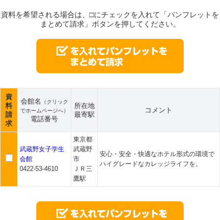
資料を希望される場合は、□にチェックを入れて「パンフレットを
まとめて請求」ボタンを押してください。
資
会館名
（クリック
料
所在地
コメント
でホームページへ）
請
最寄駅
電話番号
求
東京都
武蔵野女子学生
武蔵野
安心・安全・快適なホテル形式の環境で
会館
市
ハイグレードなカレッジライフを。
0422-53-4610
ＪＲ三
鷹駅