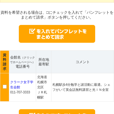
資料を希望される場合は、□にチェックを入れて「パンフレットを
まとめて請求」ボタンを押してください。
資
会館名
（クリック
料
所在地
コメント
でホームページへ）
請
最寄駅
電話番号
求
北海道
クラーク女子学
札幌市
札幌駅歩4分勉学と諸活動に最適。シェ
生会館
北区
フがいて英会話無料講習と光ＩＮ全室
011-707-3333
ＪＲ札
幌駅