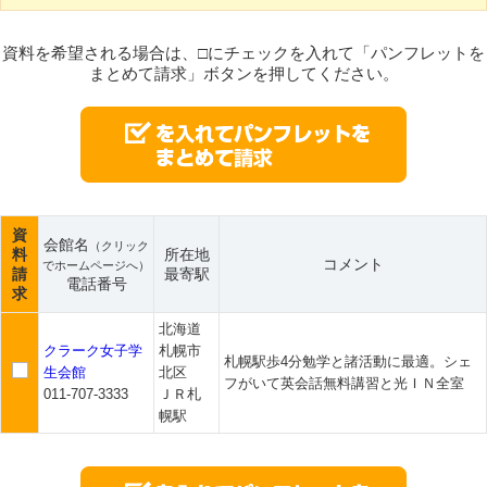
資料を希望される場合は、□にチェックを入れて「パンフレットを
まとめて請求」ボタンを押してください。
資
会館名
（クリック
料
所在地
コメント
でホームページへ）
請
最寄駅
電話番号
求
北海道
クラーク女子学
札幌市
札幌駅歩4分勉学と諸活動に最適。シェ
生会館
北区
フがいて英会話無料講習と光ＩＮ全室
011-707-3333
ＪＲ札
幌駅