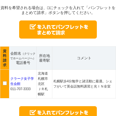
資料を希望される場合は、□にチェックを入れて「パンフレットを
まとめて請求」ボタンを押してください。
資
会館名
（クリック
料
所在地
コメント
でホームページへ）
請
最寄駅
電話番号
求
北海道
クラーク女子学
札幌市
札幌駅歩4分勉学と諸活動に最適。シェ
生会館
北区
フがいて英会話無料講習と光ＩＮ全室
011-707-3333
ＪＲ札
幌駅