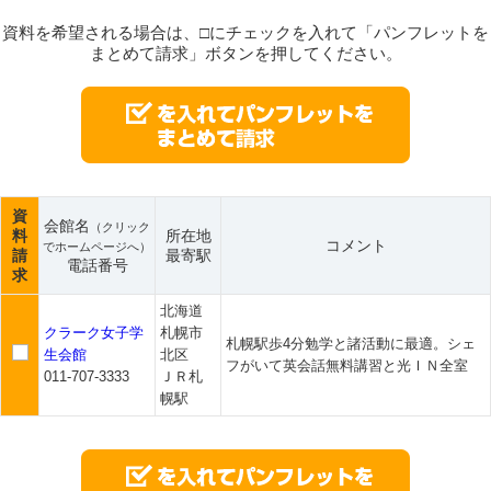
資料を希望される場合は、□にチェックを入れて「パンフレットを
まとめて請求」ボタンを押してください。
資
会館名
（クリック
料
所在地
コメント
でホームページへ）
請
最寄駅
電話番号
求
北海道
クラーク女子学
札幌市
札幌駅歩4分勉学と諸活動に最適。シェ
生会館
北区
フがいて英会話無料講習と光ＩＮ全室
011-707-3333
ＪＲ札
幌駅