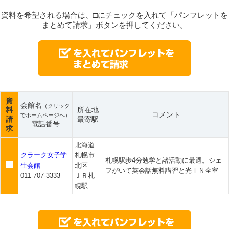
資料を希望される場合は、□にチェックを入れて「パンフレットを
まとめて請求」ボタンを押してください。
資
会館名
（クリック
料
所在地
コメント
でホームページへ）
請
最寄駅
電話番号
求
北海道
クラーク女子学
札幌市
札幌駅歩4分勉学と諸活動に最適。シェ
生会館
北区
フがいて英会話無料講習と光ＩＮ全室
011-707-3333
ＪＲ札
幌駅