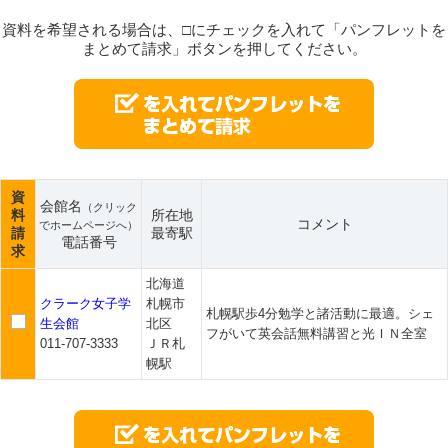
資料を希望される場合は、□にチェックを入れて「パンフレットを
まとめて請求」ボタンを押してください。
資
会館名
（クリック
料
所在地
コメント
でホームページへ）
請
最寄駅
電話番号
求
北海道
クラーク女子学
札幌市
札幌駅歩4分勉学と諸活動に最適。シェ
生会館
北区
フがいて英会話無料講習と光ＩＮ全室
011-707-3333
ＪＲ札
幌駅