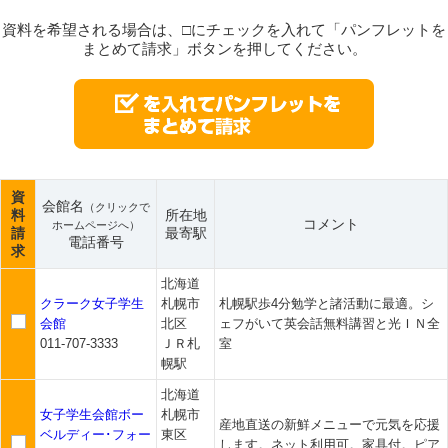
資料を希望される場合は、□にチェックを入れて「パンフレットを
まとめて請求」ボタンを押してください。
資
会館名
（クリックで
料
所在地
コメント
ホームページへ）
請
最寄駅
電話番号
求
北海道
クラーク女子学生
札幌市
札幌駅歩4分勉学と諸活動に最適。シ
会館
北区
ェフがいて英会話無料講習と光ＩＮ全
011-707-3333
ＪＲ札
室
幌駅
北海道
女子学生会館ボー
札幌市
産地直送の新鮮メニューで元気を応援
ベルディー･フォー
東区
します。ネット利用可。家具付。ピア