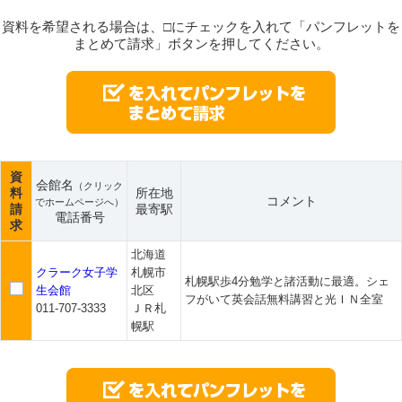
資料を希望される場合は、□にチェックを入れて「パンフレットを
まとめて請求」ボタンを押してください。
資
会館名
（クリック
料
所在地
コメント
でホームページへ）
請
最寄駅
電話番号
求
北海道
クラーク女子学
札幌市
札幌駅歩4分勉学と諸活動に最適。シェ
生会館
北区
フがいて英会話無料講習と光ＩＮ全室
011-707-3333
ＪＲ札
幌駅