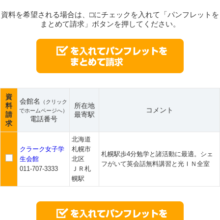
資料を希望される場合は、□にチェックを入れて「パンフレットを
まとめて請求」ボタンを押してください。
資
会館名
（クリック
料
所在地
コメント
でホームページへ）
請
最寄駅
電話番号
求
北海道
クラーク女子学
札幌市
札幌駅歩4分勉学と諸活動に最適。シェ
生会館
北区
フがいて英会話無料講習と光ＩＮ全室
011-707-3333
ＪＲ札
幌駅